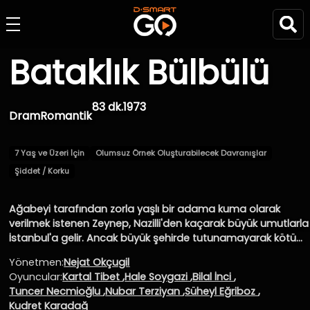
Bataklık Bülbülü
83 dk.
1973
Dram
Romantik
7 Yaş ve Üzeri İçin
Olumsuz Örnek Oluşturabilecek Davranışlar
Şiddet / Korku
Ağabeyi tarafından zorla yaşlı bir adama kuma olarak
verilmek istenen Zeynep, Nazilli'den kaçarak büyük umutlarla
İstanbul'a gelir. Ancak büyük şehirde tutunamayarak kötü
niyetli bir pavyon sahibinin eline düşer ve zorla konsomatris
Yönetmen:
Nejat Okçugil
olarak çalıştırılmaya başlanır.
Oyuncular:
Kartal Tibet
,
Hale Soygazi
,
Bilal İnci
,
Tuncer Necmioğlu
,
Nubar Terziyan
,
Süheyl Eğriboz
,
Kudret Karadağ