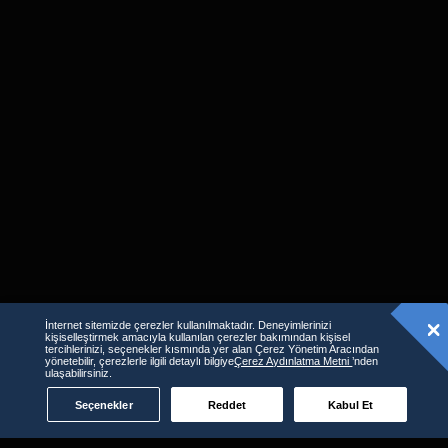
İnternet sitemizde çerezler kullanılmaktadır. Deneyimlerinizi
kişiselleştirmek amacıyla kullanılan çerezler bakımından kişisel
tercihlerinizi, seçenekler kısmında yer alan Çerez Yönetim Aracından
Benzer İçerikler
yönetebilir, çerezlerle ilgili detaylı bilgiye
Çerez Aydınlatma Metni
’nden
ulaşabilirsiniz.
Seçenekler
Reddet
Kabul Et