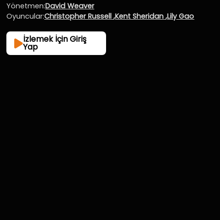
Yönetmen:
David Weaver
giriştikleri macerayı konu alıyor.
Oyuncular:
Christopher Russell
,
Kent Sheridan
,
Lily Gao
İzlemek İçin Giriş
Yap