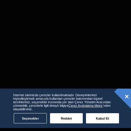
İnternet sitemizde çerezler kullanılmaktadır. Deneyimlerinizi
kişiselleştirmek amacıyla kullanılan çerezler bakımından kişisel
tercihlerinizi, seçenekler kısmında yer alan Çerez Yönetim Aracından
Benzer İçerikler
yönetebilir, çerezlerle ilgili detaylı bilgiye
Çerez Aydınlatma Metni
’nden
ulaşabilirsiniz.
Seçenekler
Reddet
Kabul Et