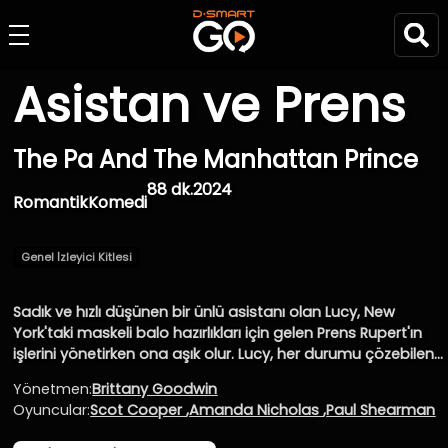
Asistan ve Prens
The Pa And The Manhattan Prince
88 dk.
2024
Romantik
Komedi
Genel İzleyici Kitlesi
Sadık ve hızlı düşünen bir ünlü asistanı olan Lucy, New
York'taki maskeli balo hazırlıkları için gelen Prens Rupert'ın
işlerini yönetirken ona aşık olur. Lucy, her durumu çözebilen
becerikli yapısıyla prensin kalbini kazanmaya çalışırken,
Yönetmen:
Brittany Goodwin
ikilinin arasında romantik bir bağ gelişir.
Oyuncular:
Scot Cooper
,
Amanda Nicholas
,
Paul Shearman