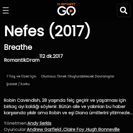
Nefes (2017)
Breathe
112 dk.
2017
Romantik
Dram
7 Yaş ve Üzeri İçin
Olumsuz Örnek Oluşturabilecek Davranışlar
Şiddet / Korku
Robin Cavendish, 28 yaşında felç geçirir ve yaşaması için
birkaç ayı kaldığı söylenir. Bütün aile ve yakınları bu haber
karşısında yıkılır ama Robin ve eşi Diana ümitlerini yitirmezler.
Bütün engellemelere karşı Diana eşini hastaneden çıkararak
Yönetmen:
Andy Serkis
eve getirir. Diana, Robin'i azim ve özveriyle birlikte uzun bir
Oyuncular:
Andrew Garfield
,
Claire Foy
,
Hugh Bonneville
yaşam için cesaretlendirir.