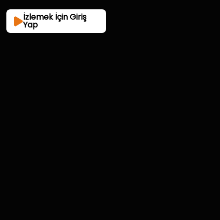
İzlemek İçin Giriş
Yap