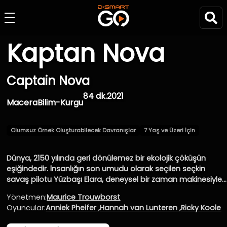
Kaptan Nova
Captain Nova
84 dk.
2021
Macera
Bilim-Kurgu
Olumsuz Örnek Oluşturabilecek Davranışlar
7 Yaş ve Üzeri İçin
Dünya, 2150 yılında geri dönülemez bir ekolojik çöküşün
eşiğindedir. İnsanlığın son umudu olarak seçilen seçkin
savaş pilotu Yüzbaşı Elara, deneysel bir zaman makinesiyle
felaketin henüz önlenebileceği 2020’li yıllara gönderilir.
Yönetmen:
Maurice Trouwborst
Görevi basittir: İleride küresel ısınmayı tetikleyecek olan kritik
Oyuncular:
Anniek Pheifer
,
Hannah van Lunteren
,
Ricky Koole
bir projeyi durdurmak. Ancak zaman yolculuğu sırasında
beklenmedik bir yan etki oluşur. Kuantum dalgalanmaları