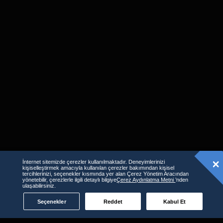
İnternet sitemizde çerezler kullanılmaktadır. Deneyimlerinizi
kişiselleştirmek amacıyla kullanılan çerezler bakımından kişisel
tercihlerinizi, seçenekler kısmında yer alan Çerez Yönetim Aracından
Benzer İçerikler
yönetebilir, çerezlerle ilgili detaylı bilgiye
Çerez Aydınlatma Metni
’nden
ulaşabilirsiniz.
Seçenekler
Reddet
Kabul Et