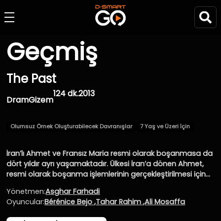
Geçmiş
The Past
124 dk.
2013
Dram
Gizem
Olumsuz Örnek Oluşturabilecek Davranışlar
7 Yaş ve Üzeri İçin
İran’lı Ahmet ve Fransız Maria resmi olarak boşanmasa da
dört yıldır ayrı yaşamaktadır. Ülkesi İran’a dönen Ahmet,
resmi olarak boşanma işlemlerinin gerçekleştirilmesi için
Maria tarafından yıllar sonra Fransa’ya çağrılır. Ancak resmi
Yönetmen:
Asghar Farhadi
olarak hala eşi olan Maria’nın yeni sevgilisi Samir ile bir
Oyuncular:
Bérénice Bejo
,
Tahar Rahim
,
Ali Mosaffa
çocuğu olacağını öğrenince kendini kandırılmış hisseder ve
bu duygu Ahmet’în kafasını karıştırır.