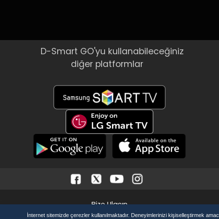
D-Smart GO'yu kullanabileceğiniz
diğer platformlar
Bize Ulaşın
Üyelik Sözleşmesi
İnternet sitemizde çerezler kullanılmaktadır. Deneyimlerinizi kişiselleştirmek amacı