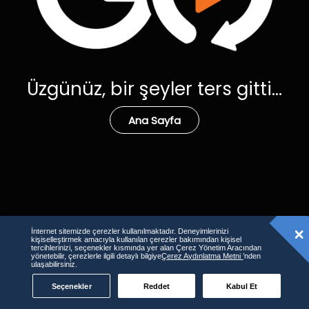
Üzgünüz, bir şeyler ters gitti...
Ana Sayfa
İnternet sitemizde çerezler kullanılmaktadır. Deneyimlerinizi
kişiselleştirmek amacıyla kullanılan çerezler bakımından kişisel
tercihlerinizi, seçenekler kısmında yer alan Çerez Yönetim Aracından
yönetebilir, çerezlerle ilgili detaylı bilgiye
Çerez Aydınlatma Metni
’nden
ulaşabilirsiniz.
Seçenekler
Reddet
Kabul Et