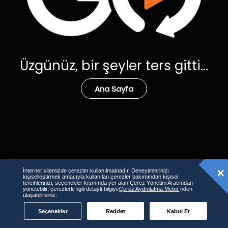
Üzgünüz, bir şeyler ters gitti...
Ana Sayfa
İnternet sitemizde çerezler kullanılmaktadır. Deneyimlerinizi
kişiselleştirmek amacıyla kullanılan çerezler bakımından kişisel
tercihlerinizi, seçenekler kısmında yer alan Çerez Yönetim Aracından
yönetebilir, çerezlerle ilgili detaylı bilgiye
Çerez Aydınlatma Metni
’nden
ulaşabilirsiniz.
Seçenekler
Reddet
Kabul Et