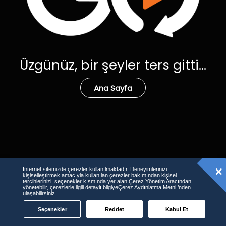
Üzgünüz, bir şeyler ters gitti...
Ana Sayfa
İnternet sitemizde çerezler kullanılmaktadır. Deneyimlerinizi
kişiselleştirmek amacıyla kullanılan çerezler bakımından kişisel
tercihlerinizi, seçenekler kısmında yer alan Çerez Yönetim Aracından
yönetebilir, çerezlerle ilgili detaylı bilgiye
Çerez Aydınlatma Metni
’nden
ulaşabilirsiniz.
Seçenekler
Reddet
Kabul Et