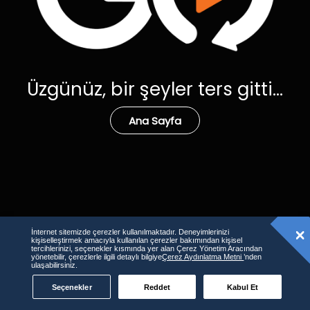
Üzgünüz, bir şeyler ters gitti...
Ana Sayfa
İnternet sitemizde çerezler kullanılmaktadır. Deneyimlerinizi
kişiselleştirmek amacıyla kullanılan çerezler bakımından kişisel
tercihlerinizi, seçenekler kısmında yer alan Çerez Yönetim Aracından
yönetebilir, çerezlerle ilgili detaylı bilgiye
Çerez Aydınlatma Metni
’nden
ulaşabilirsiniz.
Seçenekler
Reddet
Kabul Et