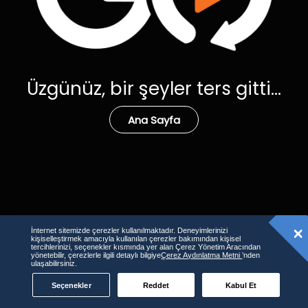
Üzgünüz, bir şeyler ters gitti...
Ana Sayfa
İnternet sitemizde çerezler kullanılmaktadır. Deneyimlerinizi
kişiselleştirmek amacıyla kullanılan çerezler bakımından kişisel
tercihlerinizi, seçenekler kısmında yer alan Çerez Yönetim Aracından
yönetebilir, çerezlerle ilgili detaylı bilgiye
Çerez Aydınlatma Metni
’nden
ulaşabilirsiniz.
Seçenekler
Reddet
Kabul Et