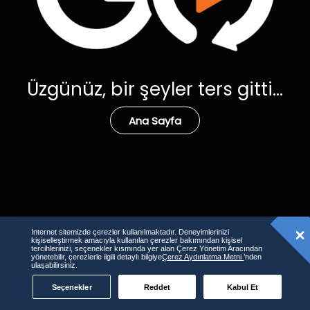
Üzgünüz, bir şeyler ters gitti...
Ana Sayfa
İnternet sitemizde çerezler kullanılmaktadır. Deneyimlerinizi
kişiselleştirmek amacıyla kullanılan çerezler bakımından kişisel
tercihlerinizi, seçenekler kısmında yer alan Çerez Yönetim Aracından
yönetebilir, çerezlerle ilgili detaylı bilgiye
Çerez Aydınlatma Metni
’nden
ulaşabilirsiniz.
Seçenekler
Reddet
Kabul Et