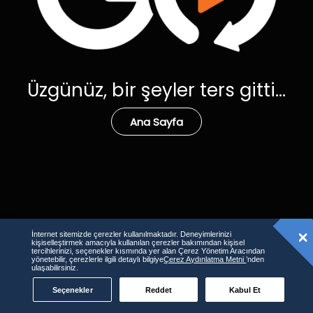
Üzgünüz, bir şeyler ters gitti...
Ana Sayfa
İnternet sitemizde çerezler kullanılmaktadır. Deneyimlerinizi
kişiselleştirmek amacıyla kullanılan çerezler bakımından kişisel
tercihlerinizi, seçenekler kısmında yer alan Çerez Yönetim Aracından
yönetebilir, çerezlerle ilgili detaylı bilgiye
Çerez Aydınlatma Metni
’nden
ulaşabilirsiniz.
Seçenekler
Reddet
Kabul Et