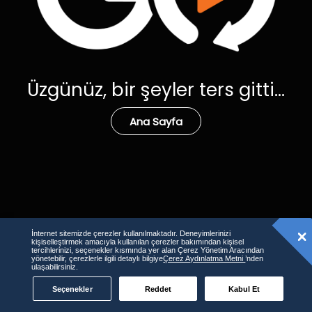
Üzgünüz, bir şeyler ters gitti...
Ana Sayfa
İnternet sitemizde çerezler kullanılmaktadır. Deneyimlerinizi
kişiselleştirmek amacıyla kullanılan çerezler bakımından kişisel
tercihlerinizi, seçenekler kısmında yer alan Çerez Yönetim Aracından
yönetebilir, çerezlerle ilgili detaylı bilgiye
Çerez Aydınlatma Metni
’nden
ulaşabilirsiniz.
Seçenekler
Reddet
Kabul Et