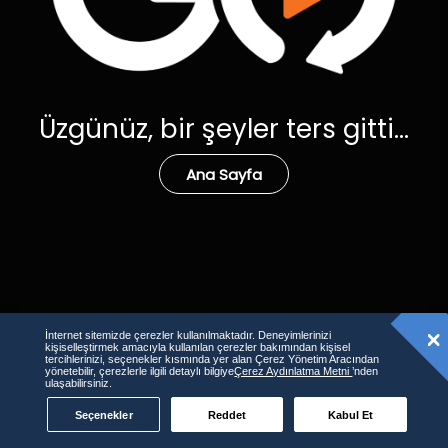
Üzgünüz, bir şeyler ters gitti...
Ana Sayfa
İnternet sitemizde çerezler kullanılmaktadır. Deneyimlerinizi
kişiselleştirmek amacıyla kullanılan çerezler bakımından kişisel
tercihlerinizi, seçenekler kısmında yer alan Çerez Yönetim Aracından
yönetebilir, çerezlerle ilgili detaylı bilgiye
Çerez Aydınlatma Metni
’nden
ulaşabilirsiniz.
Seçenekler
Reddet
Kabul Et