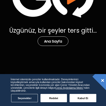
Üzgünüz, bir şeyler ters gitti...
Ana Sayfa
İnternet sitemizde çerezler kullanılmaktadır. Deneyimlerinizi
kişiselleştirmek amacıyla kullanılan çerezler bakımından kişisel
tercihlerinizi, seçenekler kısmında yer alan Çerez Yönetim Aracından
yönetebilir, çerezlerle ilgili detaylı bilgiye
Çerez Aydınlatma Metni
’nden
ulaşabilirsiniz.
Seçenekler
Reddet
Kabul Et