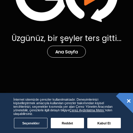
Üzgünüz, bir şeyler ters gitti...
Ana Sayfa
İnternet sitemizde çerezler kullanılmaktadır. Deneyimlerinizi
kişiselleştirmek amacıyla kullanılan çerezler bakımından kişisel
tercihlerinizi, seçenekler kısmında yer alan Çerez Yönetim Aracından
yönetebilir, çerezlerle ilgili detaylı bilgiye
Çerez Aydınlatma Metni
’nden
ulaşabilirsiniz.
Seçenekler
Reddet
Kabul Et