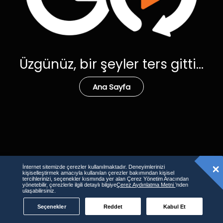
Üzgünüz, bir şeyler ters gitti...
Ana Sayfa
İnternet sitemizde çerezler kullanılmaktadır. Deneyimlerinizi
kişiselleştirmek amacıyla kullanılan çerezler bakımından kişisel
tercihlerinizi, seçenekler kısmında yer alan Çerez Yönetim Aracından
yönetebilir, çerezlerle ilgili detaylı bilgiye
Çerez Aydınlatma Metni
’nden
ulaşabilirsiniz.
Seçenekler
Reddet
Kabul Et