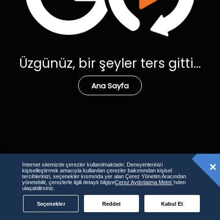
Üzgünüz, bir şeyler ters gitti...
Ana Sayfa
İnternet sitemizde çerezler kullanılmaktadır. Deneyimlerinizi
kişiselleştirmek amacıyla kullanılan çerezler bakımından kişisel
tercihlerinizi, seçenekler kısmında yer alan Çerez Yönetim Aracından
yönetebilir, çerezlerle ilgili detaylı bilgiye
Çerez Aydınlatma Metni
’nden
ulaşabilirsiniz.
Seçenekler
Reddet
Kabul Et