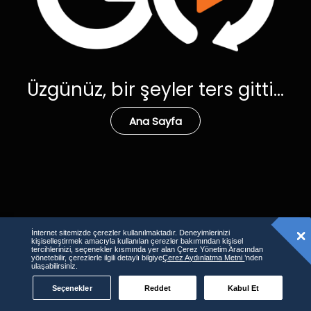
Üzgünüz, bir şeyler ters gitti...
Ana Sayfa
İnternet sitemizde çerezler kullanılmaktadır. Deneyimlerinizi
kişiselleştirmek amacıyla kullanılan çerezler bakımından kişisel
tercihlerinizi, seçenekler kısmında yer alan Çerez Yönetim Aracından
yönetebilir, çerezlerle ilgili detaylı bilgiye
Çerez Aydınlatma Metni
’nden
ulaşabilirsiniz.
Seçenekler
Reddet
Kabul Et