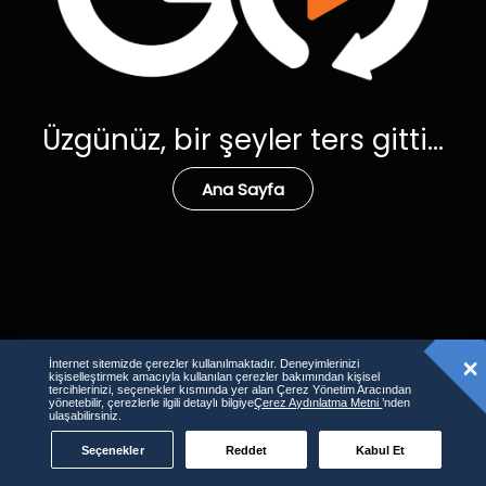
Üzgünüz, bir şeyler ters gitti...
Ana Sayfa
İnternet sitemizde çerezler kullanılmaktadır. Deneyimlerinizi
kişiselleştirmek amacıyla kullanılan çerezler bakımından kişisel
tercihlerinizi, seçenekler kısmında yer alan Çerez Yönetim Aracından
yönetebilir, çerezlerle ilgili detaylı bilgiye
Çerez Aydınlatma Metni
’nden
ulaşabilirsiniz.
Seçenekler
Reddet
Kabul Et