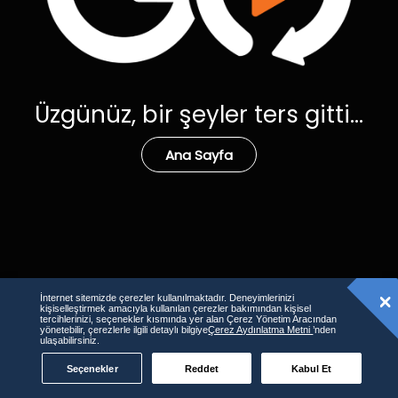
Üzgünüz, bir şeyler ters gitti...
Ana Sayfa
İnternet sitemizde çerezler kullanılmaktadır. Deneyimlerinizi
kişiselleştirmek amacıyla kullanılan çerezler bakımından kişisel
tercihlerinizi, seçenekler kısmında yer alan Çerez Yönetim Aracından
yönetebilir, çerezlerle ilgili detaylı bilgiye
Çerez Aydınlatma Metni
’nden
ulaşabilirsiniz.
Seçenekler
Reddet
Kabul Et