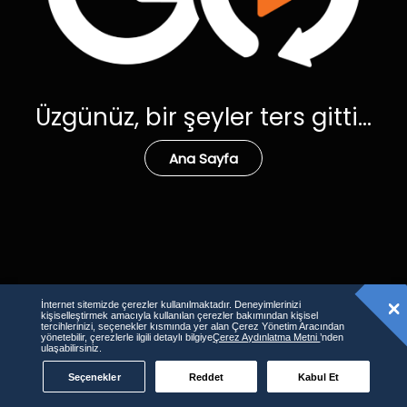
Üzgünüz, bir şeyler ters gitti...
Ana Sayfa
İnternet sitemizde çerezler kullanılmaktadır. Deneyimlerinizi
kişiselleştirmek amacıyla kullanılan çerezler bakımından kişisel
tercihlerinizi, seçenekler kısmında yer alan Çerez Yönetim Aracından
yönetebilir, çerezlerle ilgili detaylı bilgiye
Çerez Aydınlatma Metni
’nden
ulaşabilirsiniz.
Seçenekler
Reddet
Kabul Et