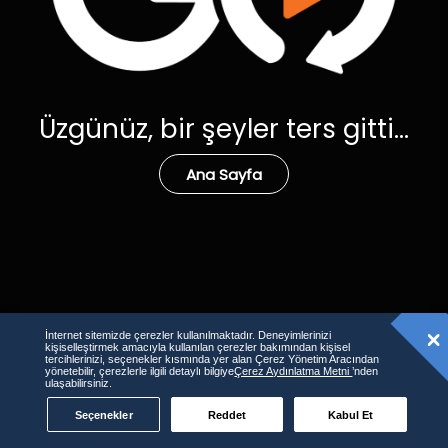
Üzgünüz, bir şeyler ters gitti...
Ana Sayfa
İnternet sitemizde çerezler kullanılmaktadır. Deneyimlerinizi
kişiselleştirmek amacıyla kullanılan çerezler bakımından kişisel
tercihlerinizi, seçenekler kısmında yer alan Çerez Yönetim Aracından
yönetebilir, çerezlerle ilgili detaylı bilgiye
Çerez Aydınlatma Metni
’nden
ulaşabilirsiniz.
Seçenekler
Reddet
Kabul Et