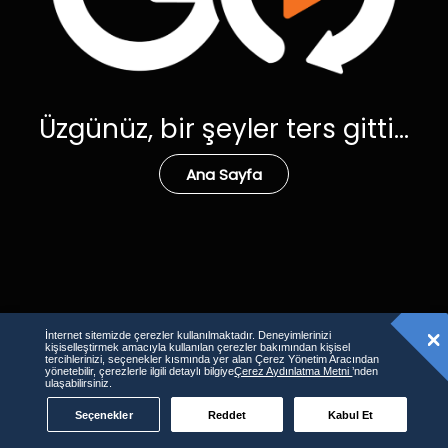
Üzgünüz, bir şeyler ters gitti...
Ana Sayfa
İnternet sitemizde çerezler kullanılmaktadır. Deneyimlerinizi
kişiselleştirmek amacıyla kullanılan çerezler bakımından kişisel
tercihlerinizi, seçenekler kısmında yer alan Çerez Yönetim Aracından
yönetebilir, çerezlerle ilgili detaylı bilgiye
Çerez Aydınlatma Metni
’nden
ulaşabilirsiniz.
Seçenekler
Reddet
Kabul Et