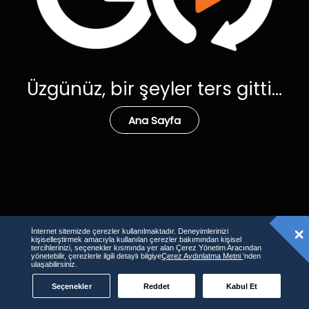
Üzgünüz, bir şeyler ters gitti...
Ana Sayfa
İnternet sitemizde çerezler kullanılmaktadır. Deneyimlerinizi
kişiselleştirmek amacıyla kullanılan çerezler bakımından kişisel
tercihlerinizi, seçenekler kısmında yer alan Çerez Yönetim Aracından
yönetebilir, çerezlerle ilgili detaylı bilgiye
Çerez Aydınlatma Metni
’nden
ulaşabilirsiniz.
Seçenekler
Reddet
Kabul Et