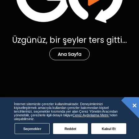
Üzgünüz, bir şeyler ters gitti...
Ana Sayfa
İnternet sitemizde çerezler kullanılmaktadır. Deneyimlerinizi
kişiselleştirmek amacıyla kullanılan çerezler bakımından kişisel
tercihlerinizi, seçenekler kısmında yer alan Çerez Yönetim Aracından
yönetebilir, çerezlerle ilgili detaylı bilgiye
Çerez Aydınlatma Metni
’nden
ulaşabilirsiniz.
Seçenekler
Reddet
Kabul Et