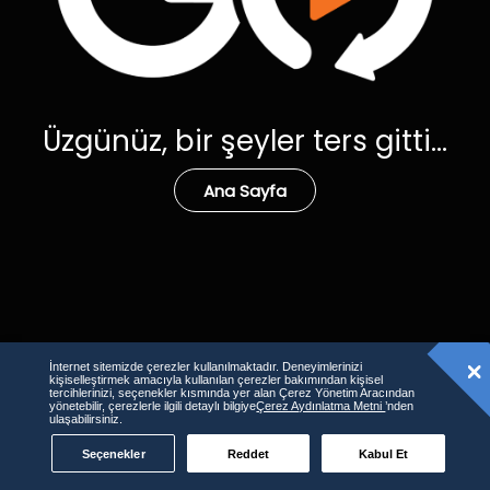
Üzgünüz, bir şeyler ters gitti...
Ana Sayfa
İnternet sitemizde çerezler kullanılmaktadır. Deneyimlerinizi
kişiselleştirmek amacıyla kullanılan çerezler bakımından kişisel
tercihlerinizi, seçenekler kısmında yer alan Çerez Yönetim Aracından
yönetebilir, çerezlerle ilgili detaylı bilgiye
Çerez Aydınlatma Metni
’nden
ulaşabilirsiniz.
Seçenekler
Reddet
Kabul Et