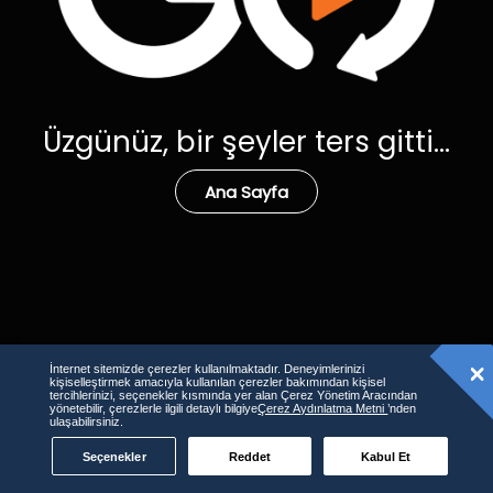
Üzgünüz, bir şeyler ters gitti...
Ana Sayfa
İnternet sitemizde çerezler kullanılmaktadır. Deneyimlerinizi
kişiselleştirmek amacıyla kullanılan çerezler bakımından kişisel
tercihlerinizi, seçenekler kısmında yer alan Çerez Yönetim Aracından
yönetebilir, çerezlerle ilgili detaylı bilgiye
Çerez Aydınlatma Metni
’nden
ulaşabilirsiniz.
Seçenekler
Reddet
Kabul Et