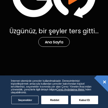
Üzgünüz, bir şeyler ters gitti...
Ana Sayfa
İnternet sitemizde çerezler kullanılmaktadır. Deneyimlerinizi
kişiselleştirmek amacıyla kullanılan çerezler bakımından kişisel
tercihlerinizi, seçenekler kısmında yer alan Çerez Yönetim Aracından
yönetebilir, çerezlerle ilgili detaylı bilgiye
Çerez Aydınlatma Metni
’nden
ulaşabilirsiniz.
Seçenekler
Reddet
Kabul Et