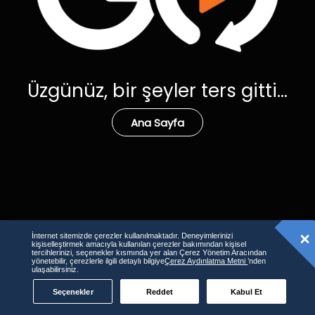
Üzgünüz, bir şeyler ters gitti...
Ana Sayfa
İnternet sitemizde çerezler kullanılmaktadır. Deneyimlerinizi
kişiselleştirmek amacıyla kullanılan çerezler bakımından kişisel
tercihlerinizi, seçenekler kısmında yer alan Çerez Yönetim Aracından
yönetebilir, çerezlerle ilgili detaylı bilgiye
Çerez Aydınlatma Metni
’nden
ulaşabilirsiniz.
Seçenekler
Reddet
Kabul Et