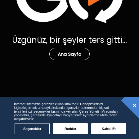
Üzgünüz, bir şeyler ters gitti...
Ana Sayfa
İnternet sitemizde çerezler kullanılmaktadır. Deneyimlerinizi
kişiselleştirmek amacıyla kullanılan çerezler bakımından kişisel
tercihlerinizi, seçenekler kısmında yer alan Çerez Yönetim Aracından
yönetebilir, çerezlerle ilgili detaylı bilgiye
Çerez Aydınlatma Metni
’nden
ulaşabilirsiniz.
Seçenekler
Reddet
Kabul Et