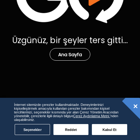
Üzgünüz, bir şeyler ters gitti...
Ana Sayfa
İnternet sitemizde çerezler kullanılmaktadır. Deneyimlerinizi
kişiselleştirmek amacıyla kullanılan çerezler bakımından kişisel
tercihlerinizi, seçenekler kısmında yer alan Çerez Yönetim Aracından
yönetebilir, çerezlerle ilgili detaylı bilgiye
Çerez Aydınlatma Metni
’nden
ulaşabilirsiniz.
Seçenekler
Reddet
Kabul Et