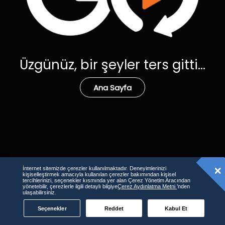
Üzgünüz, bir şeyler ters gitti...
Ana Sayfa
İnternet sitemizde çerezler kullanılmaktadır. Deneyimlerinizi
kişiselleştirmek amacıyla kullanılan çerezler bakımından kişisel
tercihlerinizi, seçenekler kısmında yer alan Çerez Yönetim Aracından
yönetebilir, çerezlerle ilgili detaylı bilgiye
Çerez Aydınlatma Metni
’nden
ulaşabilirsiniz.
Seçenekler
Reddet
Kabul Et