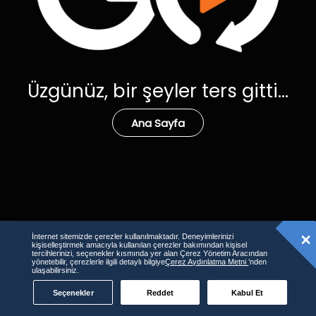
Üzgünüz, bir şeyler ters gitti...
Ana Sayfa
İnternet sitemizde çerezler kullanılmaktadır. Deneyimlerinizi
kişiselleştirmek amacıyla kullanılan çerezler bakımından kişisel
tercihlerinizi, seçenekler kısmında yer alan Çerez Yönetim Aracından
yönetebilir, çerezlerle ilgili detaylı bilgiye
Çerez Aydınlatma Metni
’nden
ulaşabilirsiniz.
Seçenekler
Reddet
Kabul Et