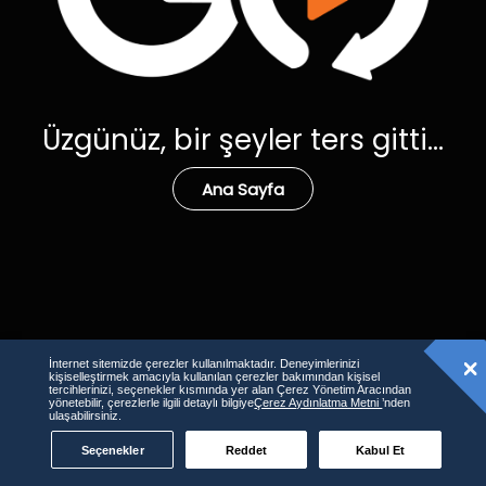
Üzgünüz, bir şeyler ters gitti...
Ana Sayfa
İnternet sitemizde çerezler kullanılmaktadır. Deneyimlerinizi
kişiselleştirmek amacıyla kullanılan çerezler bakımından kişisel
tercihlerinizi, seçenekler kısmında yer alan Çerez Yönetim Aracından
yönetebilir, çerezlerle ilgili detaylı bilgiye
Çerez Aydınlatma Metni
’nden
ulaşabilirsiniz.
Seçenekler
Reddet
Kabul Et