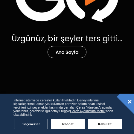
Üzgünüz, bir şeyler ters gitti...
Ana Sayfa
İnternet sitemizde çerezler kullanılmaktadır. Deneyimlerinizi
kişiselleştirmek amacıyla kullanılan çerezler bakımından kişisel
tercihlerinizi, seçenekler kısmında yer alan Çerez Yönetim Aracından
yönetebilir, çerezlerle ilgili detaylı bilgiye
Çerez Aydınlatma Metni
’nden
ulaşabilirsiniz.
Seçenekler
Reddet
Kabul Et