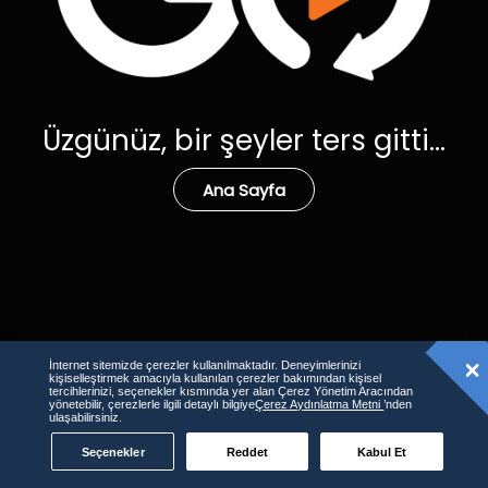
Üzgünüz, bir şeyler ters gitti...
Ana Sayfa
İnternet sitemizde çerezler kullanılmaktadır. Deneyimlerinizi
kişiselleştirmek amacıyla kullanılan çerezler bakımından kişisel
tercihlerinizi, seçenekler kısmında yer alan Çerez Yönetim Aracından
yönetebilir, çerezlerle ilgili detaylı bilgiye
Çerez Aydınlatma Metni
’nden
ulaşabilirsiniz.
Seçenekler
Reddet
Kabul Et