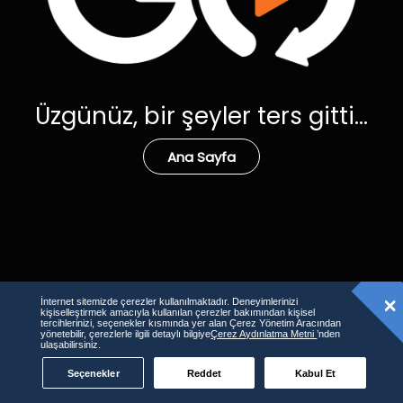
Üzgünüz, bir şeyler ters gitti...
Ana Sayfa
İnternet sitemizde çerezler kullanılmaktadır. Deneyimlerinizi
kişiselleştirmek amacıyla kullanılan çerezler bakımından kişisel
tercihlerinizi, seçenekler kısmında yer alan Çerez Yönetim Aracından
yönetebilir, çerezlerle ilgili detaylı bilgiye
Çerez Aydınlatma Metni
’nden
ulaşabilirsiniz.
Seçenekler
Reddet
Kabul Et