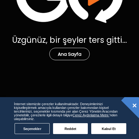
Üzgünüz, bir şeyler ters gitti...
Ana Sayfa
İnternet sitemizde çerezler kullanılmaktadır. Deneyimlerinizi
kişiselleştirmek amacıyla kullanılan çerezler bakımından kişisel
tercihlerinizi, seçenekler kısmında yer alan Çerez Yönetim Aracından
yönetebilir, çerezlerle ilgili detaylı bilgiye
Çerez Aydınlatma Metni
’nden
ulaşabilirsiniz.
Seçenekler
Reddet
Kabul Et