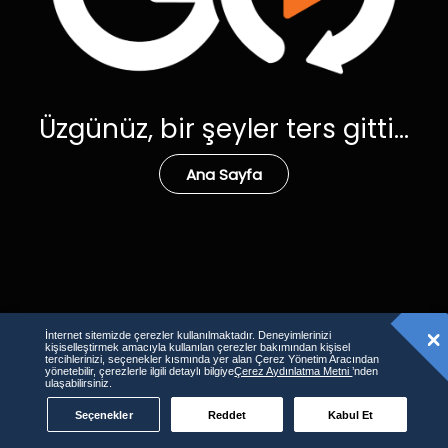
Üzgünüz, bir şeyler ters gitti...
Ana Sayfa
İnternet sitemizde çerezler kullanılmaktadır. Deneyimlerinizi
kişiselleştirmek amacıyla kullanılan çerezler bakımından kişisel
tercihlerinizi, seçenekler kısmında yer alan Çerez Yönetim Aracından
yönetebilir, çerezlerle ilgili detaylı bilgiye
Çerez Aydınlatma Metni
’nden
ulaşabilirsiniz.
Seçenekler
Reddet
Kabul Et