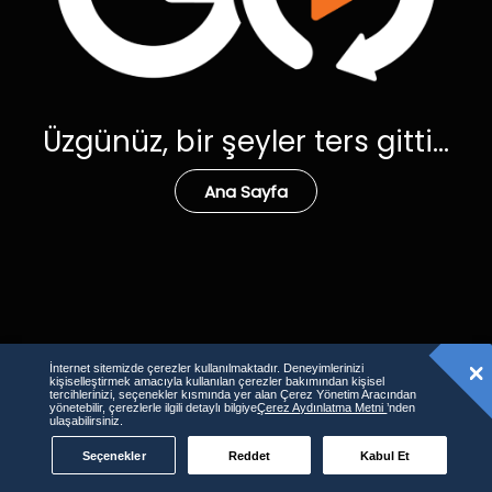
Üzgünüz, bir şeyler ters gitti...
Ana Sayfa
İnternet sitemizde çerezler kullanılmaktadır. Deneyimlerinizi
kişiselleştirmek amacıyla kullanılan çerezler bakımından kişisel
tercihlerinizi, seçenekler kısmında yer alan Çerez Yönetim Aracından
yönetebilir, çerezlerle ilgili detaylı bilgiye
Çerez Aydınlatma Metni
’nden
ulaşabilirsiniz.
Seçenekler
Reddet
Kabul Et