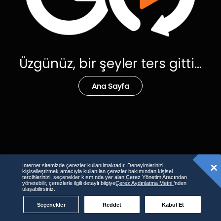
Üzgünüz, bir şeyler ters gitti...
Ana Sayfa
İnternet sitemizde çerezler kullanılmaktadır. Deneyimlerinizi
kişiselleştirmek amacıyla kullanılan çerezler bakımından kişisel
tercihlerinizi, seçenekler kısmında yer alan Çerez Yönetim Aracından
yönetebilir, çerezlerle ilgili detaylı bilgiye
Çerez Aydınlatma Metni
’nden
ulaşabilirsiniz.
Seçenekler
Reddet
Kabul Et