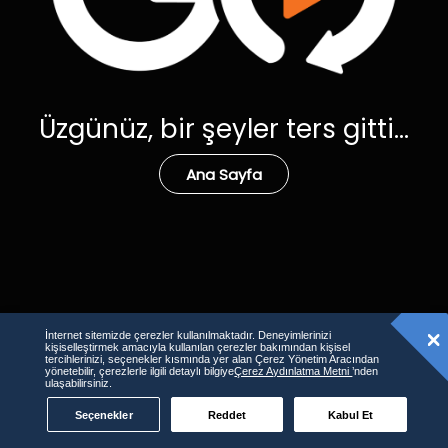
Üzgünüz, bir şeyler ters gitti...
Ana Sayfa
İnternet sitemizde çerezler kullanılmaktadır. Deneyimlerinizi
kişiselleştirmek amacıyla kullanılan çerezler bakımından kişisel
tercihlerinizi, seçenekler kısmında yer alan Çerez Yönetim Aracından
yönetebilir, çerezlerle ilgili detaylı bilgiye
Çerez Aydınlatma Metni
’nden
ulaşabilirsiniz.
Seçenekler
Reddet
Kabul Et