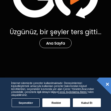
Üzgünüz, bir şeyler ters gitti...
Ana Sayfa
İnternet sitemizde çerezler kullanılmaktadır. Deneyimlerinizi
kişiselleştirmek amacıyla kullanılan çerezler bakımından kişisel
tercihlerinizi, seçenekler kısmında yer alan Çerez Yönetim Aracından
yönetebilir, çerezlerle ilgili detaylı bilgiye
Çerez Aydınlatma Metni
’nden
ulaşabilirsiniz.
Seçenekler
Reddet
Kabul Et