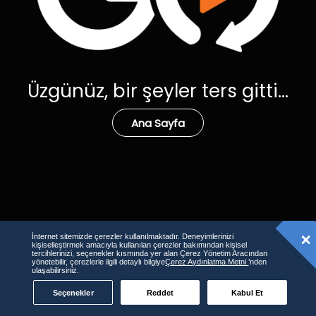
Üzgünüz, bir şeyler ters gitti...
Ana Sayfa
İnternet sitemizde çerezler kullanılmaktadır. Deneyimlerinizi
kişiselleştirmek amacıyla kullanılan çerezler bakımından kişisel
tercihlerinizi, seçenekler kısmında yer alan Çerez Yönetim Aracından
yönetebilir, çerezlerle ilgili detaylı bilgiye
Çerez Aydınlatma Metni
’nden
ulaşabilirsiniz.
Seçenekler
Reddet
Kabul Et