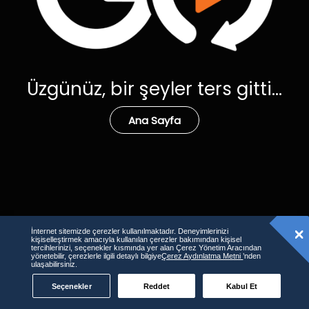
Üzgünüz, bir şeyler ters gitti...
Ana Sayfa
İnternet sitemizde çerezler kullanılmaktadır. Deneyimlerinizi
kişiselleştirmek amacıyla kullanılan çerezler bakımından kişisel
tercihlerinizi, seçenekler kısmında yer alan Çerez Yönetim Aracından
yönetebilir, çerezlerle ilgili detaylı bilgiye
Çerez Aydınlatma Metni
’nden
ulaşabilirsiniz.
Seçenekler
Reddet
Kabul Et