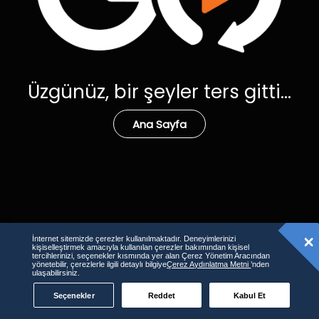
Üzgünüz, bir şeyler ters gitti...
Ana Sayfa
İnternet sitemizde çerezler kullanılmaktadır. Deneyimlerinizi
kişiselleştirmek amacıyla kullanılan çerezler bakımından kişisel
tercihlerinizi, seçenekler kısmında yer alan Çerez Yönetim Aracından
yönetebilir, çerezlerle ilgili detaylı bilgiye
Çerez Aydınlatma Metni
’nden
ulaşabilirsiniz.
Seçenekler
Reddet
Kabul Et