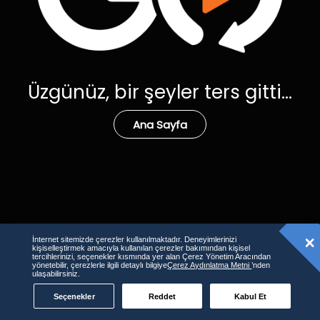
Üzgünüz, bir şeyler ters gitti...
Ana Sayfa
İnternet sitemizde çerezler kullanılmaktadır. Deneyimlerinizi
kişiselleştirmek amacıyla kullanılan çerezler bakımından kişisel
tercihlerinizi, seçenekler kısmında yer alan Çerez Yönetim Aracından
yönetebilir, çerezlerle ilgili detaylı bilgiye
Çerez Aydınlatma Metni
’nden
ulaşabilirsiniz.
Seçenekler
Reddet
Kabul Et